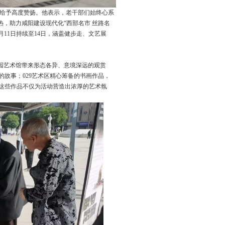
给予高度赞扬。他表示，老干部们始终心系
热，助力咸阳建设现代化
“
西部名市 丝路名
月
11
日持续至
14
日，涵盖健步走、文艺展
园艺术馆带来形态各异、意境深远的观赏
的故事；
029
艺术区精心筹备的书画作品，
这些作品不仅为活动营造出浓厚的艺术氛