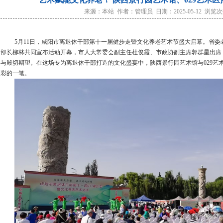
来源：本站 作者：管理员 日期：2025-05-12 浏览次数
5
月
11
日，咸阳市离退休干部第十一届健步走暨文化养老艺术节盛大启幕。省委
部长柳林共同宣布活动开幕，市人大常委会副主任杜俊霞、市政协副主席郭群星出席
与殷切期望。在这场专为离退休干部打造的文化盛宴中，陕西景行园艺术馆与
029
艺
彩的一笔。