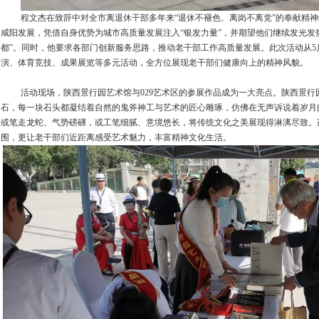
程文杰在致辞中对全市离退休干部多年来
“
退休不褪色、离岗不离党
”
的奉献精神
咸阳发展，凭借自身优势为城市高质量发展注入
“
银发力量
”
，并期望他们继续发光发
都
”
。同时，他要求各部门创新服务思路，推动老干部工作高质量发展。此次活动从
5
演、体育竞技、成果展览等多元活动，全方位展现老干部们健康向上的精神风貌。
活动现场，陕西景行园艺术馆与
029
艺术区的参展作品成为一大亮点。陕西景行
石，每一块石头都凝结着自然的鬼斧神工与艺术的匠心雕琢，仿佛在无声诉说着岁月
或笔走龙蛇、气势磅礴，或工笔细腻、意境悠长，将传统文化之美展现得淋漓尽致。
围，更让老干部们近距离感受艺术魅力，丰富精神文化生活。