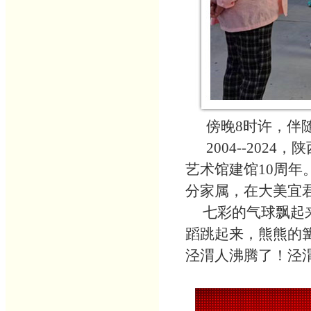
傍晚
8时许，伴
2004--2024，
艺术馆建馆10周
分家属，在大美宜
七彩的气球飘起来
蹈跳起来，熊熊的
泾渭人沸腾了！泾