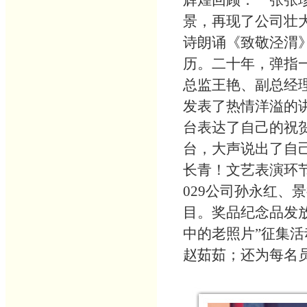
辉煌回顾：一张张
景，再现了公司壮
诗朗诵《致敬泾渭
历。二十年，弹指
总监王艳、副总经
发表了热情洋溢的
台表达了自己的祝
台，大声说出了自
长青！文艺表演环
029公司孙永红、
目。奖品纪念品发放
中的老照片”征集
赵茹茹；还为每名员