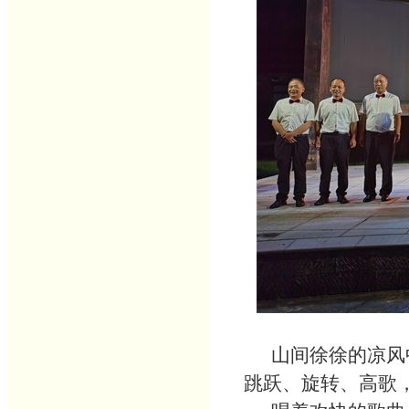
山间徐徐的凉风中
跳跃、旋转、高歌