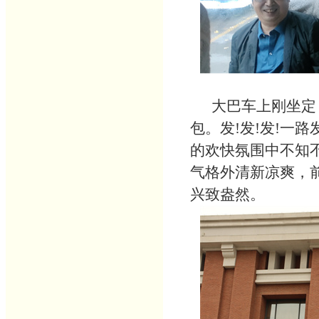
大巴车上刚坐定，
包。发
!发!发!一
的欢快氛围中不知
气格外清新凉爽，
兴致盎然。